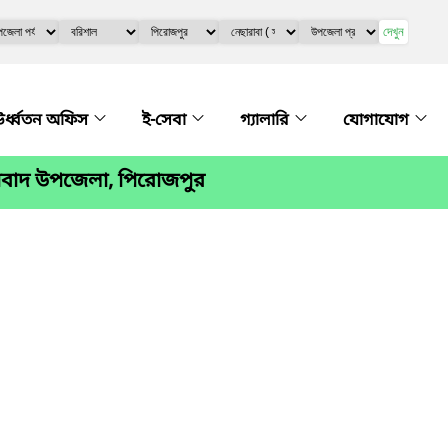
দেখুন
র্ধ্বতন অফিস
ই-সেবা
গ্যালারি
যোগাযোগ
রাবাদ উপজেলা, পিরোজপুর