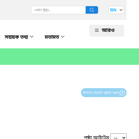
BN
আরও
সহায়ক তথ্য
মতামত
আপনার মতামত প্রদান করুন
পৃষ্ঠা আইটেম