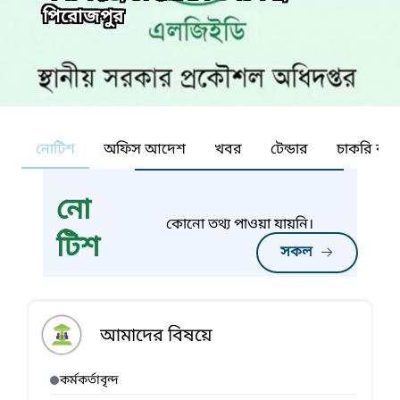
পিরোজপুর
নোটিশ
অফিস আদেশ
খবর
টেন্ডার
চাকরি কর্ন
নো
কোনো তথ্য পাওয়া যায়নি।
টিশ
সকল
আমাদের বিষয়ে
কর্মকর্তাবৃন্দ