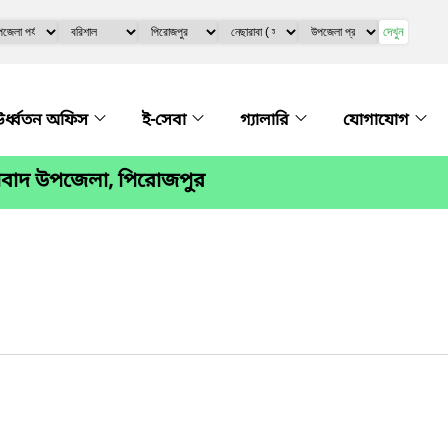
দেখুন
র্ধ্বতন অফিস
ই-সেবা
গ্যালারি
যোগাযোগ
রাবাদ উপজেলা, পিরোজপুর