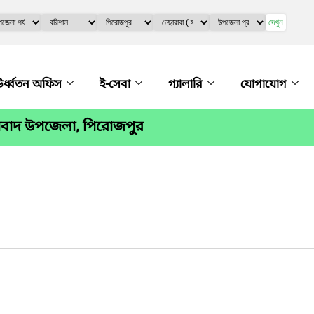
দেখুন
র্ধ্বতন অফিস
ই-সেবা
গ্যালারি
যোগাযোগ
রাবাদ উপজেলা, পিরোজপুর