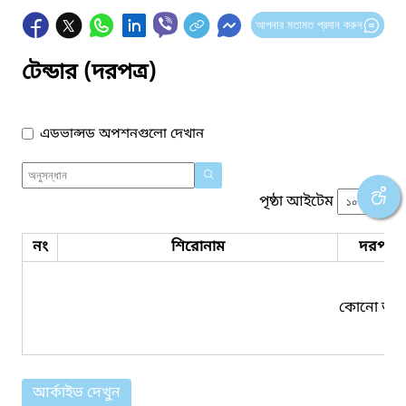
আপনার মতামত প্রদান করুন
টেন্ডার (দরপত্র)
এডভান্সড অপশনগুলো দেখান
পৃষ্ঠা আইটেম
নং
শিরোনাম
দরপত্র 
কোনো তথ্য
আর্কাইভ দেখুন